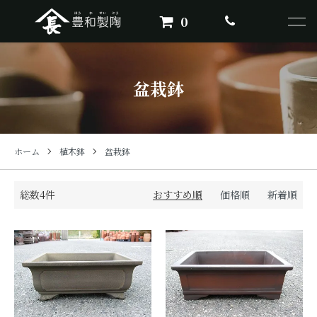
0
盆栽鉢
ホーム
植木鉢
盆栽鉢
総数4件
おすすめ順
価格順
新着順