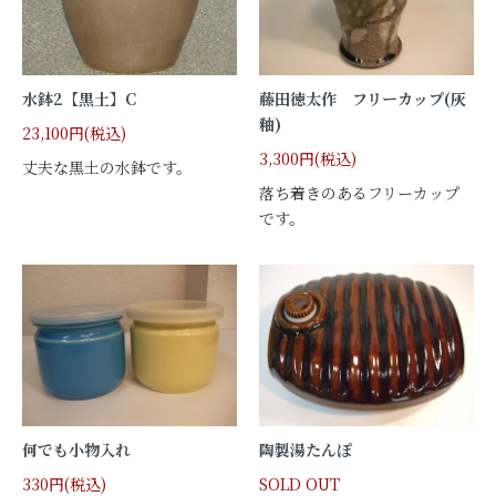
水鉢2【黒土】C
藤田徳太作 フリーカップ(灰
釉)
23,100円(税込)
3,300円(税込)
丈夫な黒土の水鉢です。
落ち着きのあるフリーカップ
です。
何でも小物入れ
陶製湯たんぽ
330円(税込)
SOLD OUT