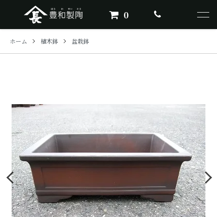
0
ホーム
植木鉢
盆栽鉢