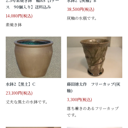
2.5号素焼き鉢 幅RS【1ケー
水鉢2【灰釉】B
ス 90個入り】送料込み
38,500円(税込)
14,080円(税込)
灰釉の水瓶です。
素焼き鉢
水鉢2【黒土】C
藤田徳太作 フリーカップ(灰
釉)
23,100円(税込)
3,300円(税込)
丈夫な黒土の水鉢です。
落ち着きのあるフリーカップ
です。