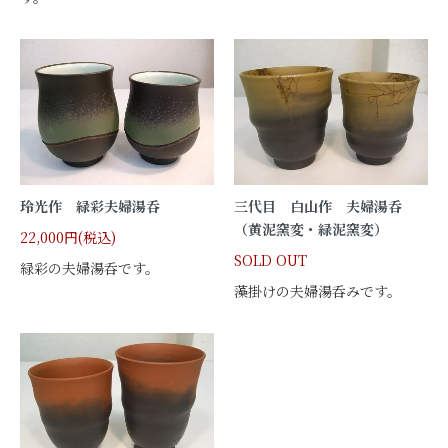
玲光作 緑彩夫婦湯呑
三代目 白山作 夫婦湯呑
（黄泥窯変・緑泥窯変）
22,000円(税込)
SOLD OUT
緑彩の夫婦湯呑です。
藻掛けの夫婦湯呑みです。