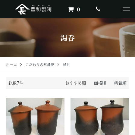
0
湯呑
ホーム
こだわりの常滑焼
湯呑
総数7件
おすすめ順
価格順
新着順