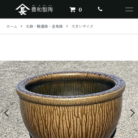
0
ホーム
水鉢・睡蓮鉢・金魚鉢
大きいサイズ