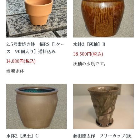
2.5号素焼き鉢 幅RS【1ケー
水鉢2【灰釉】B
ス 90個入り】送料込み
38,500円(税込)
14,080円(税込)
灰釉の水瓶です。
素焼き鉢
水鉢2【黒土】C
藤田徳太作 フリーカップ(灰