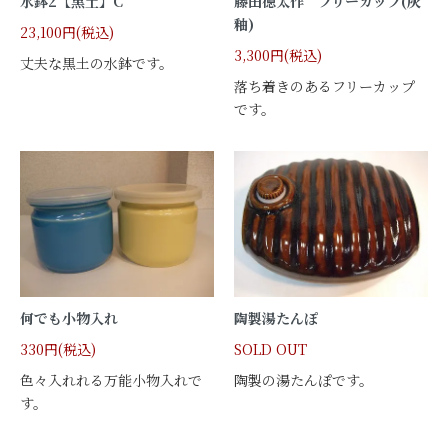
水鉢2【黒土】C
藤田徳太作 フリーカップ(灰
釉)
23,100円(税込)
3,300円(税込)
丈夫な黒土の水鉢です。
落ち着きのあるフリーカップ
です。
何でも小物入れ
陶製湯たんぽ
330円(税込)
SOLD OUT
色々入れれる万能小物入れで
陶製の湯たんぽです。
す。