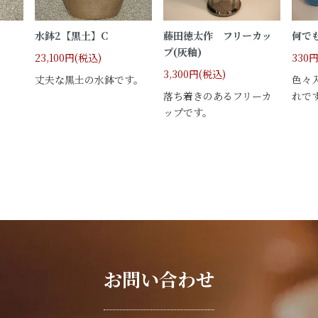
水鉢2【黒土】C
藤田徳太作 フリーカッ
何で
プ(灰釉)
23,100円(税込)
330
3,300円(税込)
丈夫な黒土の水鉢です。
色々
落ち着きのあるフリーカ
れで
ップです。
お問い合わせ