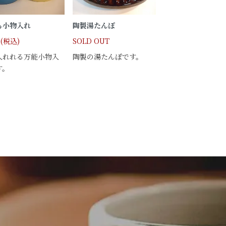
も小物入れ
陶製湯たんぽ
円(税込)
SOLD OUT
入れれる万能小物入
陶製の湯たんぽです。
す。