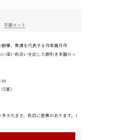
茶器セット
を師事、常滑を代表する作家風月作
わい深い色合いを出した筋引き茶器セッ
ｃｍ
（5客）
き多少大きさ、色目に差異があります。）