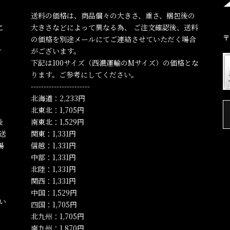
送料の価格は、商品個々の大きさ、重さ、梱包後の
こ
大きさなどによって異なる為、 ご注文確認後、送料
〒
の価格を別途メールにてご連絡させていただく場合
せ
がございます。
下記は100サイズ（西濃運輸のMサイズ）の価格とな
ります。ご参考にしてください。
-----------------------
、
北海道：2,233円
北東北：1,705円
後
南東北：1,529円
送
関東：1,331円
場
信越：1,331円
中部：1,331円
北陸：1,331円
関西：1,331円
中国：1,529円
い
四国：1,705円
北九州：1,705円
南九州：1,870円