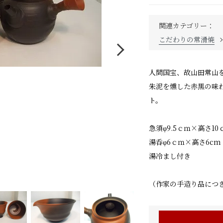
関連カテゴリー：
こだわりの常滑焼
人間国宝、故山田常山
朱泥を燻した赤黒の味
ト。
急須φ9.5ｃｍ×高さ10
湯呑φ6ｃｍ×高さ6cm
湯冷まし付き
（作家の手造り品につ