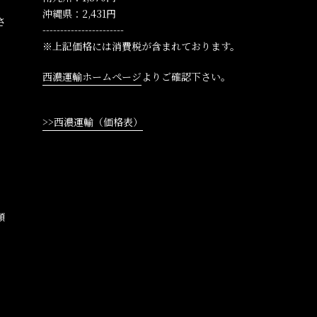
沖縄県：2,431円
さ
-----------------------
※上記価格には消費税が含まれております。
。
西濃運輸ホームページ
よりご確認下さい。
>>西濃運輸（価格表）
、
な
額
。
、