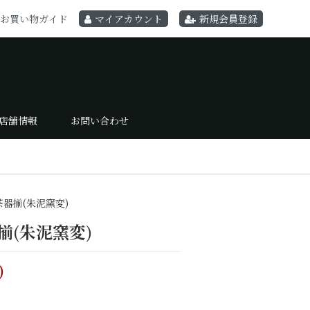
お買い物ガイド
マイアカウント
新規会員登録
店舗情報
お問い合わせ
器揃(朱泥窯変)
揃(朱泥窯変)
)