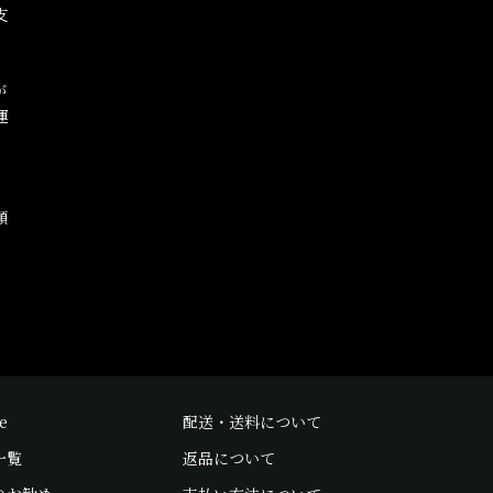
支
が
運
な
額
。
e
配送・送料について
一覧
返品について