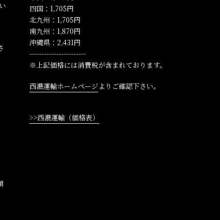
い
四国：1,705円
北九州：1,705円
南九州：1,870円
沖縄県：2,431円
さ
-----------------------
※上記価格には消費税が含まれております。
。
西濃運輸ホームページ
よりご確認下さい。
>>西濃運輸（価格表）
、
な
額
。