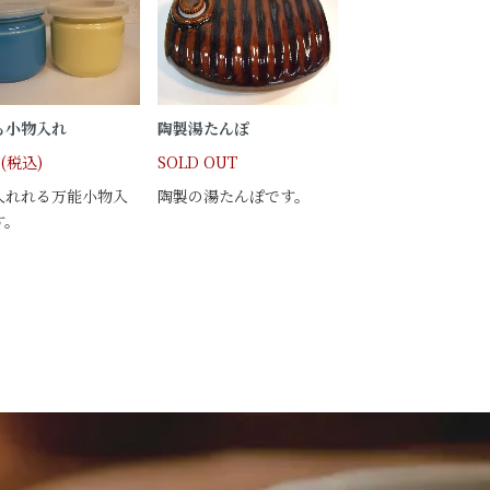
も小物入れ
陶製湯たんぽ
円(税込)
SOLD OUT
入れれる万能小物入
陶製の湯たんぽです。
す。