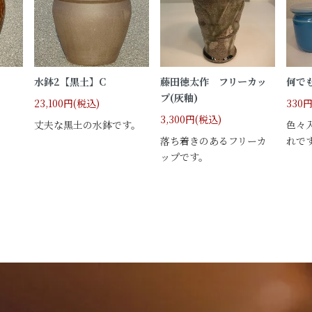
水鉢2【黒土】C
藤田徳太作 フリーカッ
何で
プ(灰釉)
23,100円(税込)
330
3,300円(税込)
丈夫な黒土の水鉢です。
色々
落ち着きのあるフリーカ
れで
ップです。