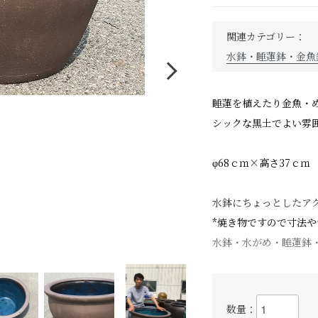
関連カテゴリー：
水鉢・睡蓮鉢・金魚
睡蓮を植えたり金魚・
シックな黒土でよい雰
φ68ｃｍ×高さ37ｃｍ
水鉢にちょっとしたア
*焼き物ですので寸法
水鉢・水がめ・睡蓮鉢
数量：