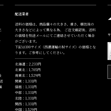
配送業者
送料の価格は、商品個々の大きさ、重さ、梱包後の
こ
大きさなどによって異なる為、 ご注文確認後、送料
〒
の価格を別途メールにてご連絡させていただく場合
せ
がございます。
下記は100サイズ（西濃運輸のMサイズ）の価格とな
ります。ご参考にしてください。
-----------------------
、
北海道：2,233円
北東北：1,705円
後
南東北：1,529円
送
関東：1,331円
場
信越：1,331円
中部：1,331円
北陸：1,331円
関西：1,331円
中国：1,529円