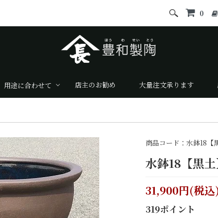
0
店主のお勧め
大量注文承ります
用途に合わせて
商品コード：水鉢18【
水鉢18【黒土
31,900円(税込
319ポイント