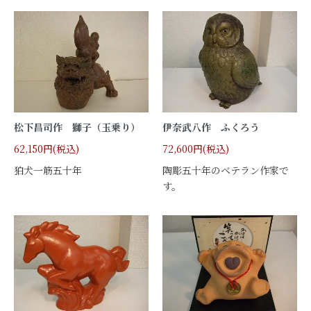
松下昌司作 獅子（玉乗り）
伊奈武八作 ふくろう
62,150円(税込)
72,600円(税込)
狛犬一筋五十年
陶彫五十年のベテラン作家で
す。