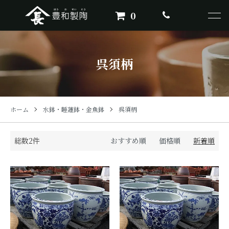
0
呉須柄
ホーム
水鉢・睡蓮鉢・金魚鉢
呉須柄
総数2件
おすすめ順
価格順
新着順