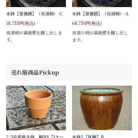
水鉢【景徳鎮】（呉須柄）-C
水鉢【景徳鎮】（呉須柄）-A
18,755円(税込)
68,750円(税込)
呉須柄が高級感を醸し出しま
呉須の柄が高級感を醸し出し
す。
ます。
売れ筋商品Pickup
2.5号素焼き鉢 幅RS【1ケー
水鉢2【灰釉】B