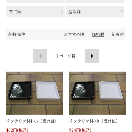
育て鉢
盆栽鉢
総数60件
おすすめ順
価格順
新着順
1
ページ目
インテリア鉢1-小（受け皿）
インテリア鉢-中（受け皿）
462円(税込)
924円(税込)