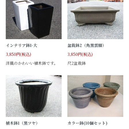
インテリア鉢1-大
盆栽鉢2（角黒雲脚）
3,850円(税込)
3,850円(税込)
洋風のかわいい植木鉢です。
尺2盆栽鉢
植木鉢1（黒ツヤ）
カラー鉢(10個セット)