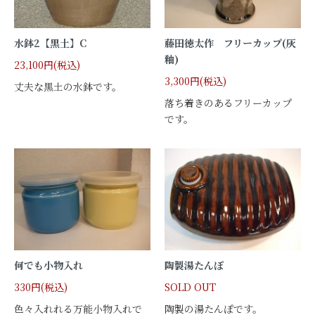
水鉢2【黒土】C
藤田徳太作 フリーカップ(灰
釉)
23,100円(税込)
3,300円(税込)
丈夫な黒土の水鉢です。
落ち着きのあるフリーカップ
です。
何でも小物入れ
陶製湯たんぽ
330円(税込)
SOLD OUT
色々入れれる万能小物入れで
陶製の湯たんぽです。