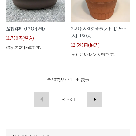
盆栽鉢5（17号小判）
2.5号スタジオポット【1ケー
ス】150入
11,770円(税込)
12,595円(税込)
鵜泥の盆栽鉢です。
かわいいレンガ柄です。
全
60
商品中
1 - 40
表示
1
ページ目